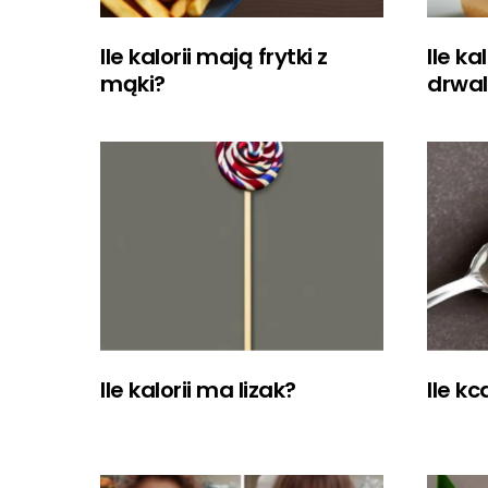
Ile kalorii mają frytki z
Ile ka
mąki?
drwa
Ile kalorii ma lizak?
Ile kc