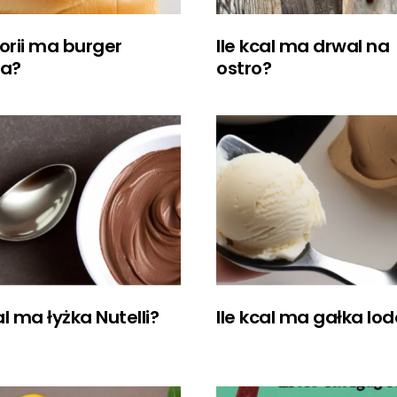
lorii ma burger
Ile kcal ma drwal na
la?
ostro?
al ma łyżka Nutelli?
Ile kcal ma gałka lo