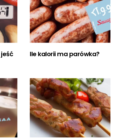
 jeść
Ile kalorii ma parówka?