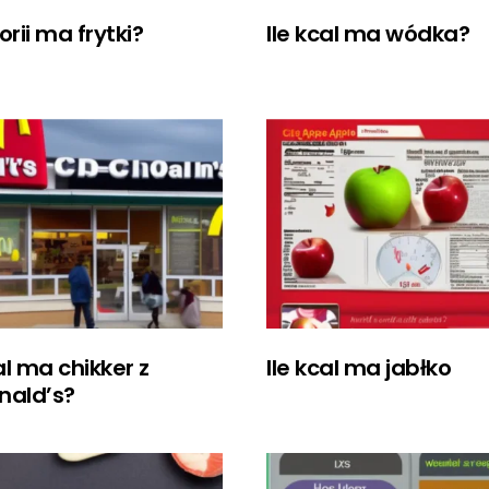
lorii ma frytki?
Ile kcal ma wódka?
al ma chikker z
Ile kcal ma jabłko
nald’s?