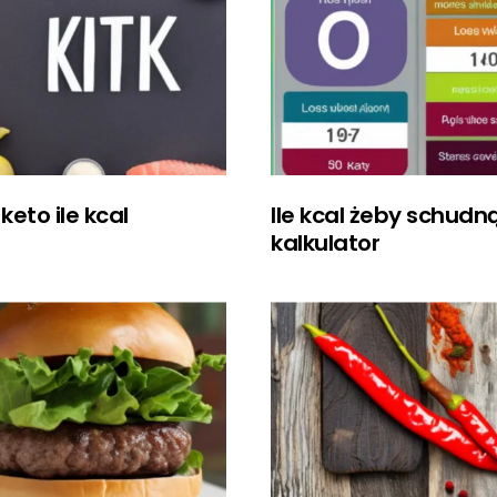
keto ile kcal
Ile kcal żeby schudn
kalkulator