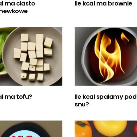
cal ma ciasto
Ile kcal ma brownie
hewkowe
cal ma tofu?
Ile kcal spalamy po
snu?