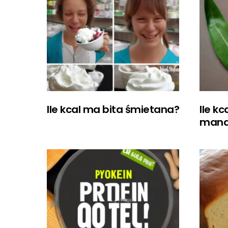
Ile kcal ma bita śmietana?
Ile k
mand