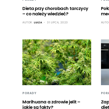
Dieta przy chorobach tarczycy
Poł
– co należy wiedzieć?
med
AUTOR:
LUIZA
31 LIPCA, 2023
AUTO
PORADY
POR
Marihuana a zdrowie jelit –
Zap
jakie są fakty?
die