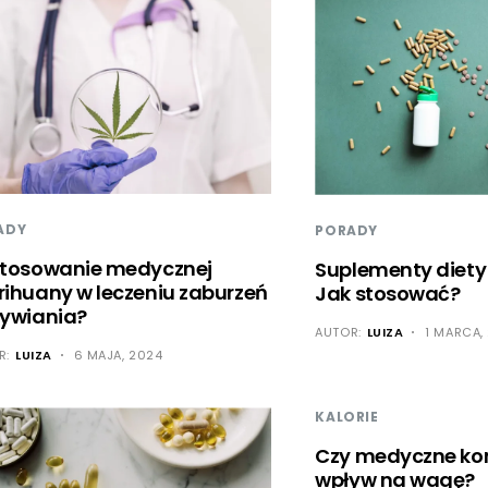
ADY
PORADY
tosowanie medycznej
Suplementy diety 
ihuany w leczeniu zaburzeń
Jak stosować?
ywiania?
AUTOR:
LUIZA
1 MARCA,
R:
LUIZA
6 MAJA, 2024
KALORIE
Czy medyczne ko
wpływ na wagę?