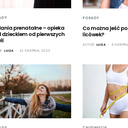
ADY
PORADY
ania prenatalne – opieka
Co można jeść po
 dzieckiem od pierwszych
licówek?
il
AUTOR:
LUIZA
4 SIERPNI
R:
LUIZA
22 SIERPNIA, 2023
CHUDNIĘCIE
ADY