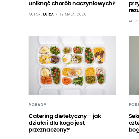
uniknąć chorób naczyniowych?
prz
rez
AUTOR:
LUIZA
19 MAJA, 2026
AUTO
POR
PORADY
Sek
Catering dietetyczny – jak
czt
działa i dla kogo jest
bog
przeznaczony?