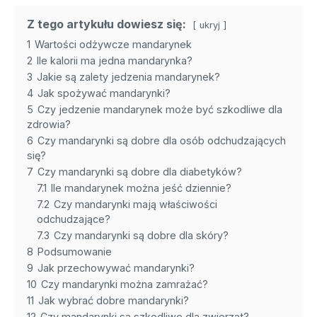
Z tego artykułu dowiesz się:
ukryj
1
Wartości odżywcze mandarynek
2
Ile kalorii ma jedna mandarynka?
3
Jakie są zalety jedzenia mandarynek?
4
Jak spożywać mandarynki?
5
Czy jedzenie mandarynek może być szkodliwe dla
zdrowia?
6
Czy mandarynki są dobre dla osób odchudzających
się?
7
Czy mandarynki są dobre dla diabetyków?
7.1
Ile mandarynek można jeść dziennie?
7.2
Czy mandarynki mają właściwości
odchudzające?
7.3
Czy mandarynki są dobre dla skóry?
8
Podsumowanie
9
Jak przechowywać mandarynki?
10
Czy mandarynki można zamrażać?
11
Jak wybrać dobre mandarynki?
12
Czy mandarynki są szkodliwe dla zwierząt?