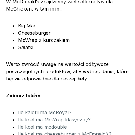
W McDonald’s znajdziemy wiele alternatyw dla
McChicken, w tym m.in.:
Big Mac
Cheeseburger
McWrap z kurczakiem
Sałatki
Warto zwrócić uwagę na wartości odżywcze
poszczególnych produktów, aby wybrać danie, które
będzie odpowiednie dla naszej diety.
Zobacz także:
Ile kalorii ma McRoyal?
Ile kcal ma McWrap klasyczny?
Ile kcal ma mcdouble
Ile kcal ma cheeseburger z McDonald’s?