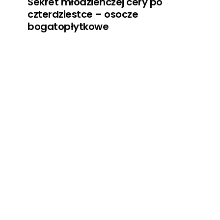
Sekret młodzieńczej cery po
czterdziestce – osocze
bogatopłytkowe