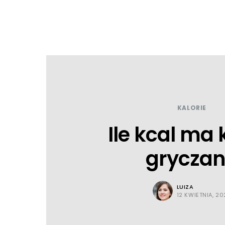
KALORIE
Ile kcal ma
grycza
LUIZA
12 KWIETNIA, 20