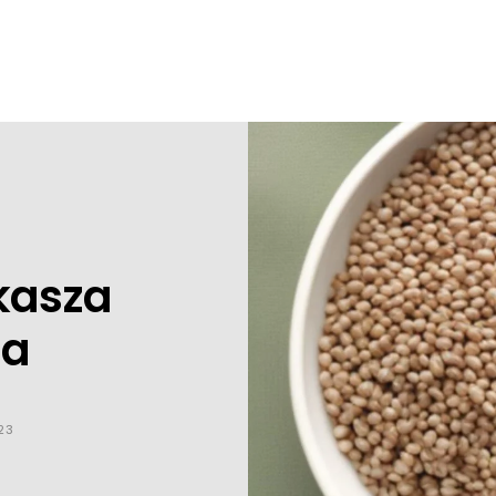
 kasza
na
23