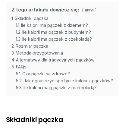
Z tego artykułu dowiesz się:
ukryj
1
Składniki pączka
1.1
Ile kalorii ma pączek z dżemem?
1.2
Ile kalorii ma pączek z budyniem?
1.3
Ile kalorii ma pączek z czekoladą?
2
Rozmiar pączka
3
Metoda przygotowania
4
Alternatywy dla tradycyjnych pączków
5
FAQs
5.1
Czy pączki są zdrowe?
5.2
Jak ograniczyć spożycie kalorii z pączków?
5.3
Ile kalorii mają pączki z marmoladą?
Składniki pączka