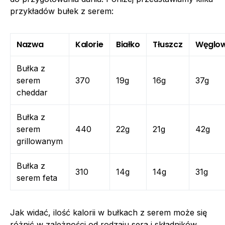
przykładów bułek z serem:
Nazwa
Kalorie
Białko
Tłuszcz
Węglo
Bułka z
serem
370
19g
16g
37g
cheddar
Bułka z
serem
440
22g
21g
42g
grillowanym
Bułka z
310
14g
14g
31g
serem feta
Jak widać, ilość kalorii w bułkach z serem może się
różnić w zależności od rodzaju sera i składników