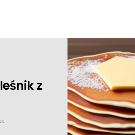
leśnik z
023