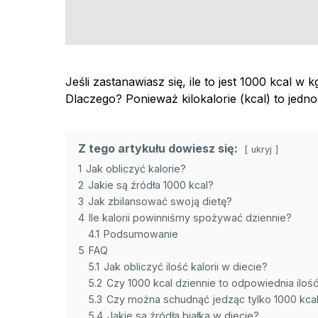
Jeśli zastanawiasz się, ile to jest 1000 kcal w 
Dlaczego? Ponieważ kilokalorie (kcal) to jedno
Z tego artykułu dowiesz się:
ukryj
1
Jak obliczyć kalorie?
2
Jakie są źródła 1000 kcal?
3
Jak zbilansować swoją dietę?
4
Ile kalorii powinniśmy spożywać dziennie?
4.1
Podsumowanie
5
FAQ
5.1
Jak obliczyć ilość kalorii w diecie?
5.2
Czy 1000 kcal dziennie to odpowiednia iloś
5.3
Czy można schudnąć jedząc tylko 1000 kcal
5.4
Jakie są źródła białka w diecie?