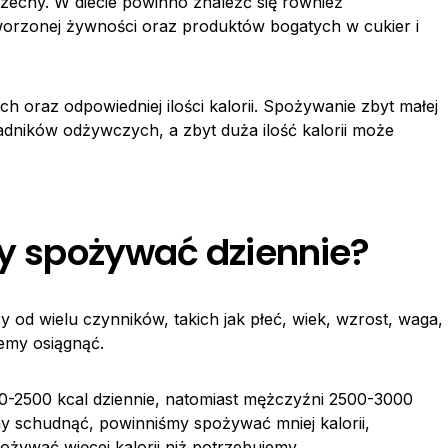
zechy. W diecie powinno znaleźć się również
worzonej żywności oraz produktów bogatych w cukier i
h oraz odpowiedniej ilości kalorii. Spożywanie zbyt małej
ładników odżywczych, a zbyt duża ilość kalorii może
my spożywać dziennie?
y od wielu czynników, takich jak płeć, wiek, wzrost, waga,
cemy osiągnąć.
00-2500 kcal dziennie, natomiast mężczyźni 2500-3000
my schudnąć, powinniśmy spożywać mniej kalorii,
ożywać więcej kalorii niż potrzebujemy.