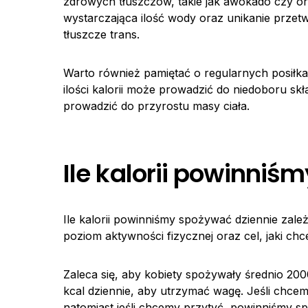
zdrowych tłuszczów, takie jak awokado czy or
wystarczająca ilość wody oraz unikanie przet
tłuszcze trans.
Warto również pamiętać o regularnych posiłkac
ilości kalorii może prowadzić do niedoboru sk
prowadzić do przyrostu masy ciała.
Ile kalorii powinniś
Ile kalorii powinniśmy spożywać dziennie zależ
poziom aktywności fizycznej oraz cel, jaki ch
Zaleca się, aby kobiety spożywały średnio 20
kcal dziennie, aby utrzymać wagę. Jeśli chce
natomiast jeśli chcemy przytyć, powinniśmy sp