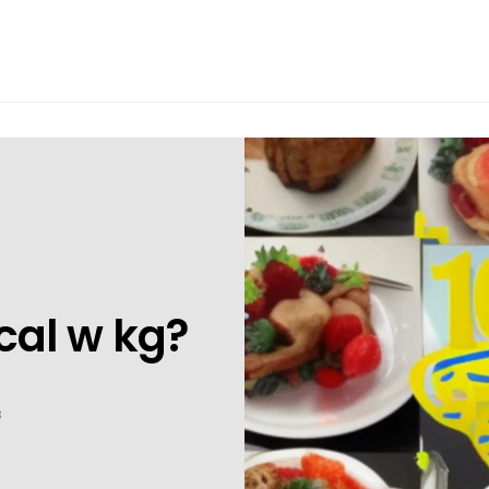
kcal w kg?
3