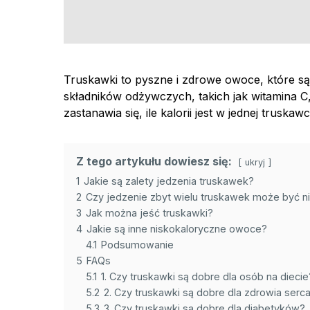
Truskawki to pyszne i zdrowe owoce, które są 
składników odżywczych, takich jak witamina C,
zastanawia się, ile kalorii jest w jednej truskawc
Z tego artykułu dowiesz się:
ukryj
1
Jakie są zalety jedzenia truskawek?
2
Czy jedzenie zbyt wielu truskawek może być 
3
Jak można jeść truskawki?
4
Jakie są inne niskokaloryczne owoce?
4.1
Podsumowanie
5
FAQs
5.1
1. Czy truskawki są dobre dla osób na diecie
5.2
2. Czy truskawki są dobre dla zdrowia serc
5.3
3. Czy truskawki są dobre dla diabetyków?