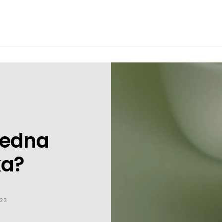
 jedna
ka?
023