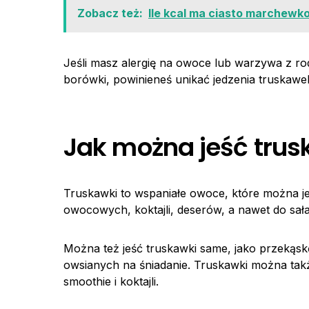
Zobacz też:
Ile kcal ma ciasto marchew
Jeśli masz alergię na owoce lub warzywa z rod
borówki, powinieneś unikać jedzenia truskaw
Jak można jeść trus
Truskawki to wspaniałe owoce, które można j
owocowych, koktajli, deserów, a nawet do sała
Można też jeść truskawki same, jako przekąskę
owsianych na śniadanie. Truskawki można takż
smoothie i koktajli.