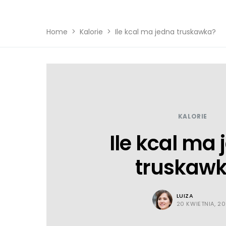
Home
Kalorie
Ile kcal ma jedna truskawka?
KALORIE
Ile kcal ma
truskaw
LUIZA
20 KWIETNIA, 2