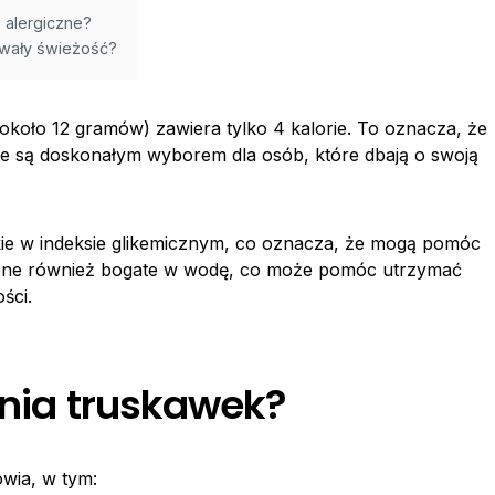
 alergiczne?
owały świeżość?
(około 12 gramów) zawiera tylko 4 kalorie. To oznacza, że
re są doskonałym wyborem dla osób, które dbają o swoją
ie w indeksie glikemicznym, co oznacza, że ​​mogą pomóc
 one również bogate w wodę, co może pomóc utrzymać
ści.
enia truskawek?
owia, w tym: