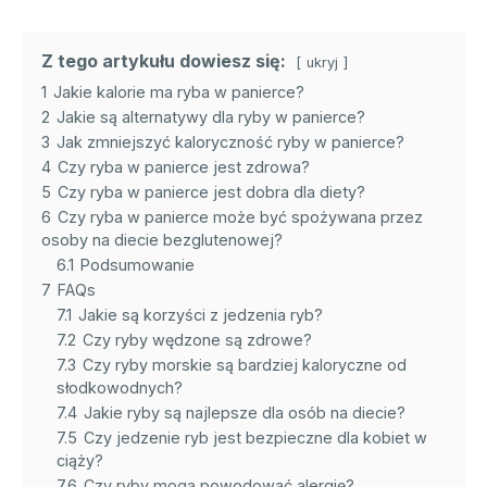
Z tego artykułu dowiesz się:
ukryj
1
Jakie kalorie ma ryba w panierce?
2
Jakie są alternatywy dla ryby w panierce?
3
Jak zmniejszyć kaloryczność ryby w panierce?
4
Czy ryba w panierce jest zdrowa?
5
Czy ryba w panierce jest dobra dla diety?
6
Czy ryba w panierce może być spożywana przez
osoby na diecie bezglutenowej?
6.1
Podsumowanie
7
FAQs
7.1
Jakie są korzyści z jedzenia ryb?
7.2
Czy ryby wędzone są zdrowe?
7.3
Czy ryby morskie są bardziej kaloryczne od
słodkowodnych?
7.4
Jakie ryby są najlepsze dla osób na diecie?
7.5
Czy jedzenie ryb jest bezpieczne dla kobiet w
ciąży?
7.6
Czy ryby mogą powodować alergię?