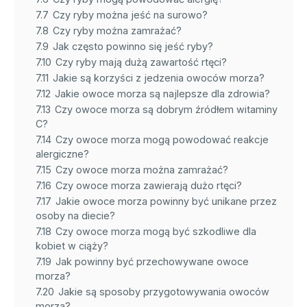
7.7
Czy ryby można jeść na surowo?
7.8
Czy ryby można zamrażać?
7.9
Jak często powinno się jeść ryby?
7.10
Czy ryby mają dużą zawartość rtęci?
7.11
Jakie są korzyści z jedzenia owoców morza?
7.12
Jakie owoce morza są najlepsze dla zdrowia?
7.13
Czy owoce morza są dobrym źródłem witaminy
C?
7.14
Czy owoce morza mogą powodować reakcje
alergiczne?
7.15
Czy owoce morza można zamrażać?
7.16
Czy owoce morza zawierają dużo rtęci?
7.17
Jakie owoce morza powinny być unikane przez
osoby na diecie?
7.18
Czy owoce morza mogą być szkodliwe dla
kobiet w ciąży?
7.19
Jak powinny być przechowywane owoce
morza?
7.20
Jakie są sposoby przygotowywania owoców
morza?