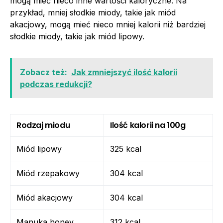
mogą mieć nieco inne wartości kaloryczne. Na
przykład, mniej słodkie miody, takie jak miód
akacjowy, mogą mieć nieco mniej kalorii niż bardziej
słodkie miody, takie jak miód lipowy.
Zobacz też:
Jak zmniejszyć ilość kalorii
podczas redukcji?
Rodzaj miodu
Ilość kalorii na 100g
Miód lipowy
325 kcal
Miód rzepakowy
304 kcal
Miód akacjowy
304 kcal
Manuka honey
312 kcal