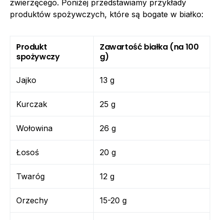
zwierzęcego. Poniżej przedstawiamy przykłady
produktów spożywczych, które są bogate w białko:
Produkt
Zawartość białka (na 100
spożywczy
g)
Jajko
13 g
Kurczak
25 g
Wołowina
26 g
Łosoś
20 g
Twaróg
12 g
Orzechy
15-20 g