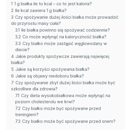
1
1 g białka ile to kcal – co to jest kaloria?
2
Ile kcal zawiera 1 g białka?
3
Czy spożywanie dużej ilości białka może prowadzić
do przyrostu masy ciała?
3.1
Ile białka powinno się spożywać codziennie?
3.2
Co może wpłynąć na kaloryczność białka?
3.3
Czy białko może zastąpić węglowodany w
diecie?
4
Jakie produkty spożywcze zawierają najwięcej
białka?
5
Jakie są korzyści spożywania białka?
6
Jakie są objawy niedoboru białka?
7
Czy spożywanie zbyt dużej ilości białka może być
szkodliwe dla zdrowia?
7.1
Czy dieta wysokobiałkowa może wpłynąć na
poziom cholesterolu we krwi?
7.2
Czy białko może być spożywane przed
treningiem?
7.3
Czy białko może być spożywane przed snem?