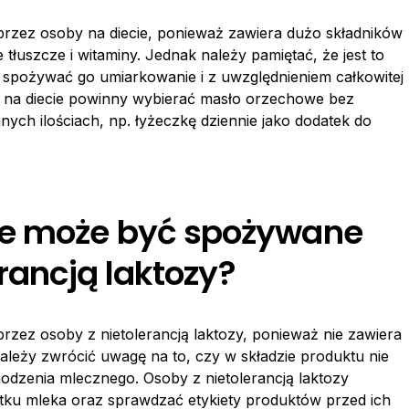
zez osoby na diecie, ponieważ zawiera dużo składników
 tłuszcze i witaminy. Jednak należy pamiętać, że jest to
y spożywać go umiarkowanie i z uwzględnieniem całkowitej
by na diecie powinny wybierać masło orzechowe bez
ch ilościach, np. łyżeczkę dziennie jako dodatek do
we może być spożywane
erancją laktozy?
ez osoby z nietolerancją laktozy, ponieważ nie zawiera
 należy zwrócić uwagę na to, czy w składzie produktu nie
odzenia mlecznego. Osoby z nietolerancją laktozy
ku mleka oraz sprawdzać etykiety produktów przed ich