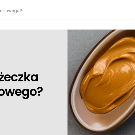
zechowego?
yżeczka
howego?
3