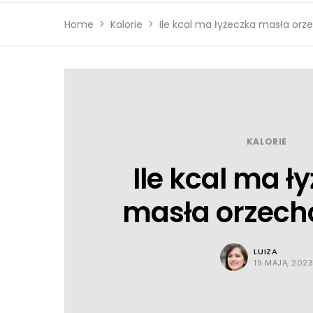
Home
Kalorie
Ile kcal ma łyżeczka masła or
KALORIE
Ile kcal ma ł
masła orzec
LUIZA
19 MAJA, 202