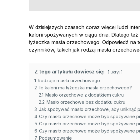
W dzisiejszych czasach coraz więcej ludzi int
kalorii spożywanych w ciągu dnia. Dlatego też w
łyżeczka masła orzechowego. Odpowiedź na to 
czynników, takich jak rodzaj masła orzechowego,
Z tego artykułu dowiesz się:
ukryj
1
Rodzaje masła orzechowego
2
Ile kalorii ma łyżeczka masła orzechowego?
2.1
Masło orzechowe z dodatkiem cukru
2.2
Masło orzechowe bez dodatku cukru
3
Jak spożywać masło orzechowe, aby uniknąć p
4
Czy masło orzechowe może być spożywane pr
5
Czy masło orzechowe może być spożywane prze
6
Czy masło orzechowe może być spożywane prz
7
Podsumowanie