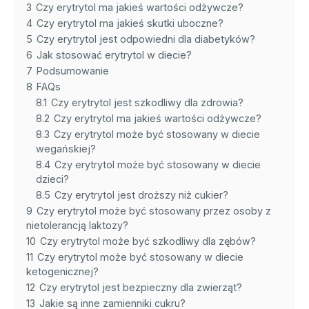
3
Czy erytrytol ma jakieś wartości odżywcze?
4
Czy erytrytol ma jakieś skutki uboczne?
5
Czy erytrytol jest odpowiedni dla diabetyków?
6
Jak stosować erytrytol w diecie?
7
Podsumowanie
8
FAQs
8.1
Czy erytrytol jest szkodliwy dla zdrowia?
8.2
Czy erytrytol ma jakieś wartości odżywcze?
8.3
Czy erytrytol może być stosowany w diecie
wegańskiej?
8.4
Czy erytrytol może być stosowany w diecie
dzieci?
8.5
Czy erytrytol jest droższy niż cukier?
9
Czy erytrytol może być stosowany przez osoby z
nietolerancją laktozy?
10
Czy erytrytol może być szkodliwy dla zębów?
11
Czy erytrytol może być stosowany w diecie
ketogenicznej?
12
Czy erytrytol jest bezpieczny dla zwierząt?
13
Jakie są inne zamienniki cukru?