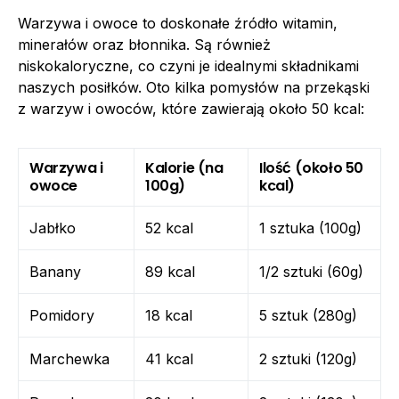
Warzywa i owoce to doskonałe źródło witamin,
minerałów oraz błonnika. Są również
niskokaloryczne, co czyni je idealnymi składnikami
naszych posiłków. Oto kilka pomysłów na przekąski
z warzyw i owoców, które zawierają około 50 kcal:
Warzywa i
Kalorie (na
Ilość (około 50
owoce
100g)
kcal)
Jabłko
52 kcal
1 sztuka (100g)
Banany
89 kcal
1/2 sztuki (60g)
Pomidory
18 kcal
5 sztuk (280g)
Marchewka
41 kcal
2 sztuki (120g)