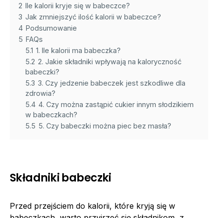
2
Ile kalorii kryje się w babeczce?
3
Jak zmniejszyć ilość kalorii w babeczce?
4
Podsumowanie
5
FAQs
5.1
1. Ile kalorii ma babeczka?
5.2
2. Jakie składniki wpływają na kaloryczność
babeczki?
5.3
3. Czy jedzenie babeczek jest szkodliwe dla
zdrowia?
5.4
4. Czy można zastąpić cukier innym słodzikiem
w babeczkach?
5.5
5. Czy babeczki można piec bez masła?
Składniki babeczki
Przed przejściem do kalorii, które kryją się w
babeczkach, warto przyjrzeć się składnikom, z