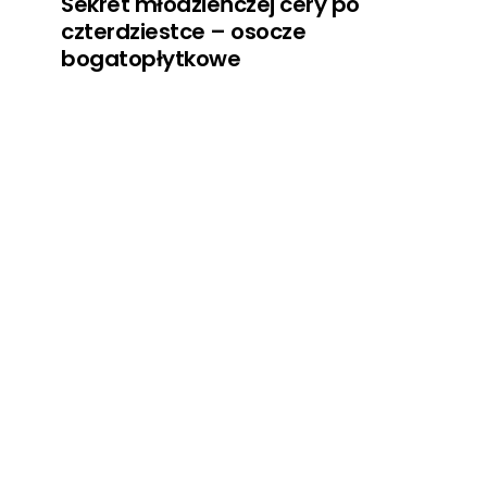
Sekret młodzieńczej cery po
czterdziestce – osocze
bogatopłytkowe