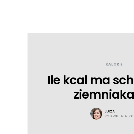
KALORIE
Ile kcal ma sc
ziemniak
LUIZA
22 KWIETNIA, 2