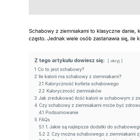
Schabowy z ziemniakami to klasyczne danie, k
często. Jednak wiele osób zastanawia się, ile ka
Z tego artykułu dowiesz się:
ukryj
1
Co to jest schabowy?
2
Ile kalorii ma schabowy z ziemniakami?
2.1
Kaloryczność kotleta schabowego
2.2
Kaloryczność ziemniaków
3
Jak zredukować ilość kalorii w schabowym z z
4
Czy schabowy z ziemniakami może być zdrow
4.1
Podsumowanie
5
FAQs
5.1
1. Jakie są najlepsze dodatki do schaboweg
5.2
2. Czy można schabowego z ziemniakami zj