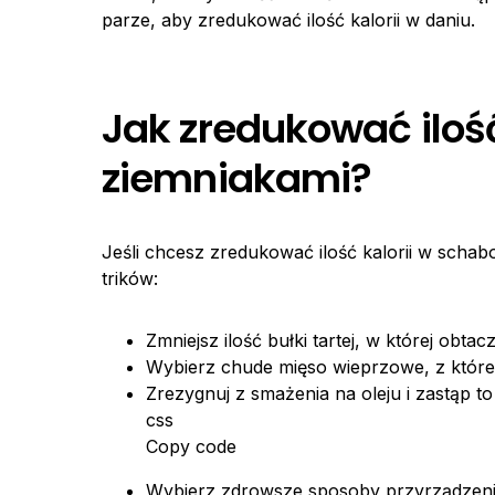
parze, aby zredukować ilość kalorii w daniu.
Jak zredukować iloś
ziemniakami?
Jeśli chcesz zredukować ilość kalorii w scha
trików:
Zmniejsz ilość bułki tartej, w której obtacz
Wybierz chude mięso wieprzowe, z któreg
Zrezygnuj z smażenia na oleju i zastąp to
css
Copy code
Wybierz zdrowsze sposoby przyrządzenia 