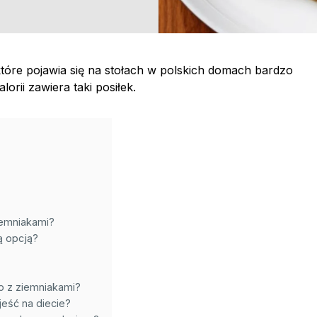
tóre pojawia się na stołach w polskich domach bardzo
lorii zawiera taki posiłek.
iemniakami?
ą opcją?
o z ziemniakami?
eść na diecie?