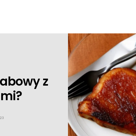
habowy z
ami?
023