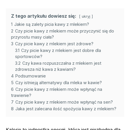
Z tego artykułu dowiesz się:
ukryj
1
Jakie są zalety picia kawy z mlekiem?
2
Czy picie kawy z mlekiem może przyczynić się do
przyrostu masy ciała?
3
Czy picie kawy z mlekiem jest zdrowe?
3.1
Czy picie kawy z mlekiem jest dobre dla
sportowców?
3.2
Czy kawa rozpuszczalna z mlekiem jest
zdrowsza niż kawa z kawiarni?
4
Podsumowanie
5
Czy istnieją alternatywy dla mleka w kawie?
6
Czy picie kawy z mlekiem może wpłynąć na
trawienie?
7
Czy picie kawy z mlekiem może wpłynąć na sen?
8
Jaka jest zalecana ilość spożycia kawy z mlekiem?
Kalorie to jednostka energii, która jest niezbędna dla