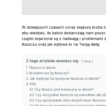
W dzisiejszych czasach coraz większa liczba l
aby wiedzieć, ile kalorii dostarczają nam pos
często kojarzone są z nadwagą i problemami zd
tłuszczu oraz jak wpływa to na Twoją dietę.
Z tego artykułu dowiesz się:
ukryj
1
Tłuszcz w diecie
2
Ile kalorii ma 1g tłuszczu?
3
Jak wpłynąć na spożycie tłuszczu w diecie?
4
FAQ
4.1
Czy tłuszcz jest konieczny w diecie?
4.2
Czy wszystkie tłuszcze są szkodliwe dla z
4.3
Czy spożywanie zbyt dużych ilości tłuszczu
4.4
Ile tłuszczu powinno być spożywane dzienn