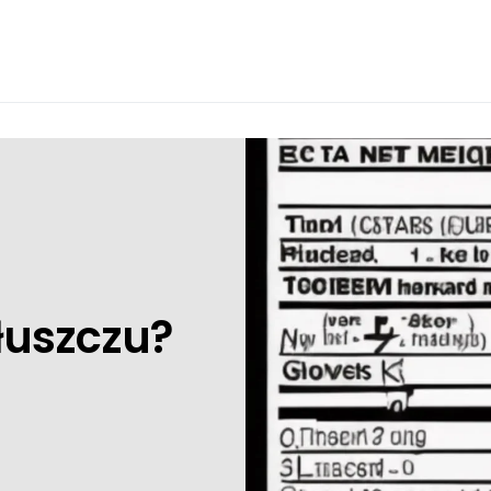
tłuszczu?
3