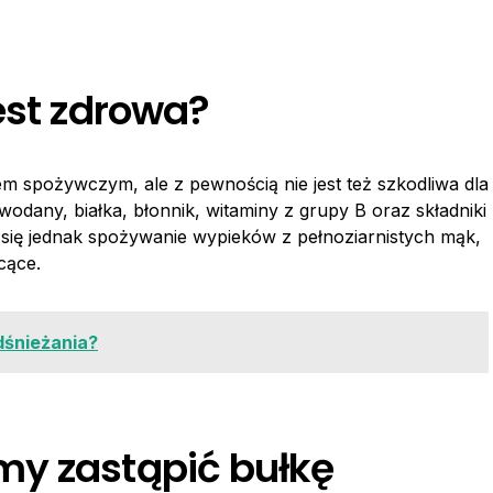
est zdrowa?
em spożywczym, ale z pewnością nie jest też szkodliwa dla
odany, białka, błonnik, witaminy z grupy B oraz składniki
a się jednak spożywanie wypieków z pełnoziarnistych mąk,
cące.
odśnieżania?
my zastąpić bułkę