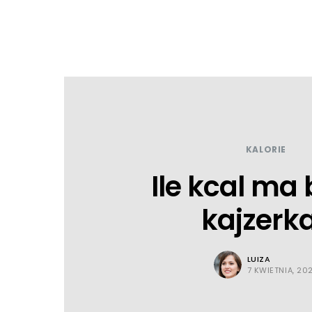
KALORIE
Ile kcal ma
kajzerk
LUIZA
7 KWIETNIA, 20