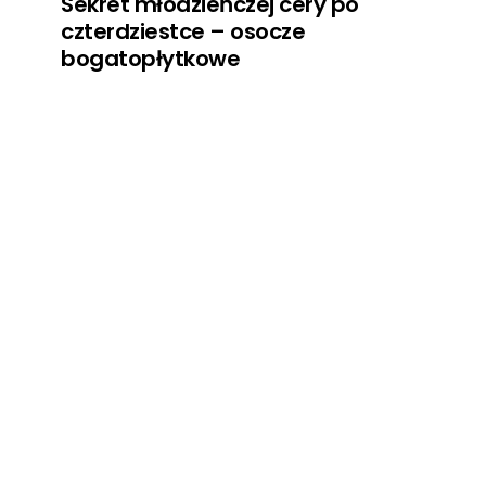
Sekret młodzieńczej cery po
czterdziestce – osocze
bogatopłytkowe