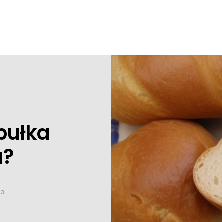
 bułka
a?
23