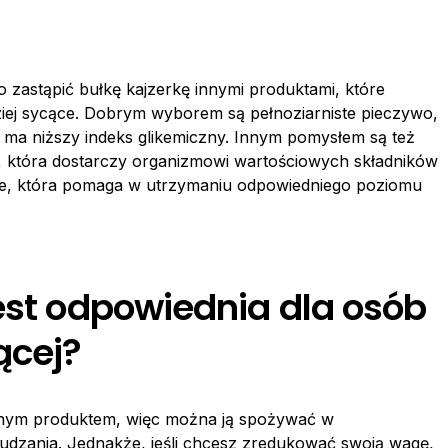
o zastąpić bułkę kajzerkę innymi produktami, które
rdziej sycące. Dobrym wyborem są pełnoziarniste pieczywo,
 i ma niższy indeks glikemiczny. Innym pomysłem są też
i, która dostarczy organizmowi wartościowych składników
e, która pomaga w utrzymaniu odpowiedniego poziomu
est odpowiednia dla osób
ącej?
cznym produktem, więc można ją spożywać w
udzania. Jednakże, jeśli chcesz zredukować swoją wagę,