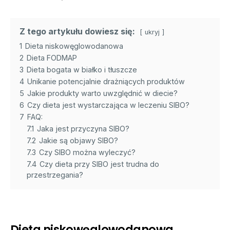
Z tego artykułu dowiesz się:
ukryj
1
Dieta niskowęglowodanowa
2
Dieta FODMAP
3
Dieta bogata w białko i tłuszcze
4
Unikanie potencjalnie drażniących produktów
5
Jakie produkty warto uwzględnić w diecie?
6
Czy dieta jest wystarczająca w leczeniu SIBO?
7
FAQ:
7.1
Jaka jest przyczyna SIBO?
7.2
Jakie są objawy SIBO?
7.3
Czy SIBO można wyleczyć?
7.4
Czy dieta przy SIBO jest trudna do
przestrzegania?
Dieta niskowęglowodanowa