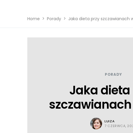
Home
Porady
Jaka dieta przy szczawianach 
PORADY
Jaka dieta
szczawianach
LUIZA
7 CZERWCA, 20