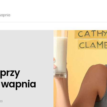
wapnia
 przy
 wapnia
23