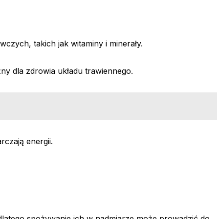
zych, takich jak witaminy i minerały.
żny dla zdrowia układu trawiennego.
czają energii.
latego spożywanie ich w nadmiarze może prowadzić do