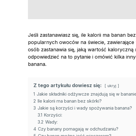
Jeśli zastanawiasz się, ile kalorii ma banan bez
popularnych owoców na świecie, zawierające 
osób zastanawia się, jaką wartość kaloryczną
odpowiedzieć na to pytanie i omówić kilka inn
banana.
Z tego artykułu dowiesz się:
ukryj
1
Jakie składniki odżywcze znajdują się w banani
2
Ile kalorii ma banan bez skórki?
3
Jakie są korzyści i wady spożywania banana?
3.1
Korzyści:
3.2
Wady:
4
Czy banany pomagają w odchudzaniu?
5
Czy banan można jeść wieczorem?