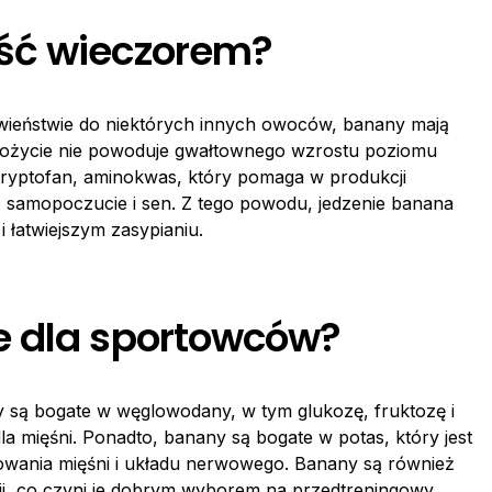
ść wieczorem?
wieństwie do niektórych innych owoców, banany mają
 spożycie nie powoduje gwałtownego wzrostu poziomu
tryptofan, aminokwas, który pomaga w produkcji
 samopoczucie i sen. Z tego powodu, jedzenie banana
łatwiejszym zasypianiu.
e dla sportowców?
 są bogate w węglowodany, w tym glukozę, fruktozę i
a mięśni. Ponadto, banany są bogate w potas, który jest
owania mięśni i układu nerwowego. Banany są również
gii, co czyni je dobrym wyborem na przedtreningowy