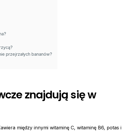
na?
rzycą?
nie przejrzałych bananów?
wcze znajdują się w
awiera między innymi witaminę C, witaminę B6, potas i