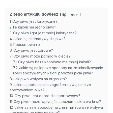
Z tego artykułu dowiesz się:
ukryj
1
Czy piwo jest kaloryczne?
2
Ile kalorii ma jedno piwo?
3
Czy piwo light jest mniej kaloryczne?
4
Jakie są alternatywy dla piwa?
5
Podsumowanie
6
Czy piwo jest zdrowe?
7
Czy piwo może pomóc w diecie?
7.1
Czy piwo bezalkoholowe ma mniej kalorii?
7.2
Jakie są najlepsze sposoby na zminimalizowanie
ilości spożywanych kalorii podczas picia piwa?
8
Jak piwo wpływa na organizm?
9
Jakie są potencjalne zagrożenia związane ze
spożywaniem piwa?
10
Czy piwo jest dobre dla sportowców?
11
Czy piwo może wpłynąć na poziom cukru we krwi?
12
Jakie są inne sposoby na zminimalizowanie wpływu
spożywanego piwa na dietę?