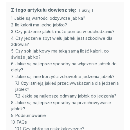
Z tego artykułu dowiesz się:
ukryj
1
Jakie są wartości odżywcze jabłka?
2
Ile kalorii ma jedno jabłko?
3
Czy jedzenie jabłek może pomóc w odchudzaniu?
4
Czy jedzenie zbyt wielu jabłek jest szkodliwe dla
zdrowia?
5
Czy sok jabłkowy ma taką samą ilość kalorii, co
świeże jabłko?
6
Jakie są najlepsze sposoby na włączenie jabłek do
diety?
7
Jakie są inne korzyści zdrowotne jedzenia jabłek?
7.1
Czy istnieją jakieś przeciwwskazania dla jedzenia
jabłek?
7.2
Jakie są najlepsze odmiany jabłek do jedzenia?
8
Jakie są najlepsze sposoby na przechowywanie
jabłek?
9
Podsumowanie
10
FAQs
10.1
Czy jabłka są niskokaloryczne?