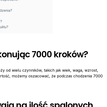
odzenia?
i?
litu?
okonując 7000 kroków?
eży od wielu czynników, takich jak wiek, waga, wzrost,
wartość, możemy oszacować, że podczas chodzenia 7000
ają na ilość spalonych