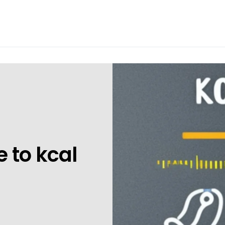
e to kcal
3