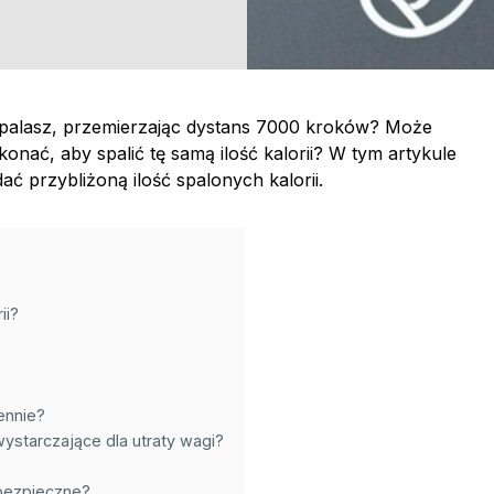
ii spalasz, przemierzając dystans 7000 kroków? Może
onać, aby spalić tę samą ilość kalorii? W tym artykule
ać przybliżoną ilość spalonych kalorii.
ii?
ennie?
ystarczające dla utraty wagi?
 bezpieczne?