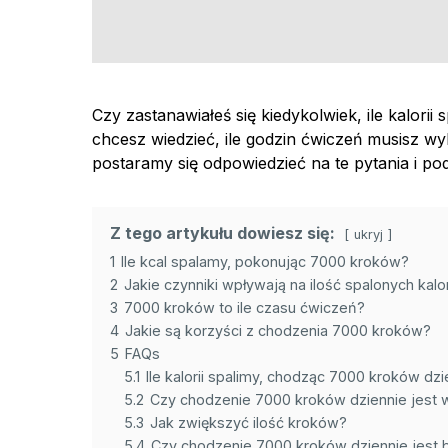
Czy zastanawiałeś się kiedykolwiek, ile kalor
chcesz wiedzieć, ile godzin ćwiczeń musisz wyk
postaramy się odpowiedzieć na te pytania i pod
Z tego artykułu dowiesz się:
ukryj
1
Ile kcal spalamy, pokonując 7000 kroków?
2
Jakie czynniki wpływają na ilość spalonych kalor
3
7000 kroków to ile czasu ćwiczeń?
4
Jakie są korzyści z chodzenia 7000 kroków?
5
FAQs
5.1
Ile kalorii spalimy, chodząc 7000 kroków dzi
5.2
Czy chodzenie 7000 kroków dziennie jest w
5.3
Jak zwiększyć ilość kroków?
5.4
Czy chodzenie 7000 kroków dziennie jest