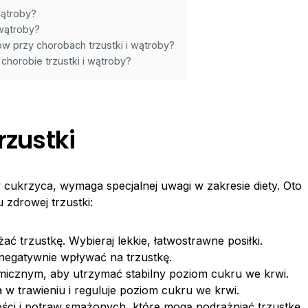
wątroby?
 wątroby?
w przy chorobach trzustki i wątroby?
horobie trzustki i wątroby?
rzustki
zy cukrzyca, wymaga specjalnej uwagi w zakresie diety. Oto
 zdrowej trzustki:
ać trzustkę. Wybieraj lekkie, łatwostrawne posiłki.
negatywnie wpływać na trzustkę.
kemicznym, aby utrzymać stabilny poziom cukru we krwi.
 w trawieniu i reguluje poziom cukru we krwi.
ści i potraw smażonych, które mogą podrażniać trzustkę.