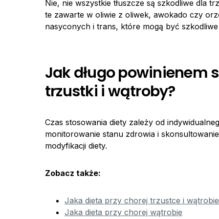
Nie, nie wszystkie tłuszcze są szkodliwe dla tr
te zawarte w oliwie z oliwek, awokado czy or
nasyconych i trans, które mogą być szkodliwe
Jak długo powinienem s
trzustki i wątroby?
Czas stosowania diety zależy od indywidualneg
monitorowanie stanu zdrowia i skonsultowanie 
modyfikacji diety.
Zobacz także:
Jaka dieta przy chorej trzustce i wątrobi
Jaka dieta przy chorej wątrobie