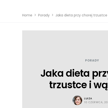
Home
Porady
Jaka dieta przy chorej trzustce
PORADY
Jaka dieta prz
trzustce i wą
LUIZA
10 CZERWCA, 2