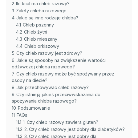
2
Ile kcal ma chleb razowy?
3
Zalety chleba razowego
4
Jakie są inne rodzaje chleba?
4.1
Chleb pszenny
4.2
Chleb żytni
4.3
Chleb mieszany
4.4
Chleb orkiszowy
5
Czy chleb razowy jest zdrowy?
6
Jakie są sposoby na zwiększenie wartości
odżywczej chleba razowego?
7
Czy chleb razowy może być spożywany przez
osoby na diecie?
8
Jak przechowywać chleb razowy?
9
Czy istnieją jakieś przeciwwskazania do
spożywania chleba razowego?
10
Podsumowanie
11
FAQs
11.1
1. Czy chleb razowy zawiera gluten?
11.2
2. Czy chleb razowy jest dobry dla diabetyków?
11.3
3. Czy chleb razowy jest dobry dla